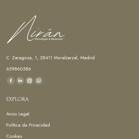
C. Zaragoza, 1, 28411 Moralzarzal, Madrid
659860586
Encuéntranos en:
Facebook
Linkedin
Instagram
Whatsapp
page
page
page
page
EXPLORA
opens
opens
opens
opens
in
in
in
in
Aviso Legal
new
new
new
new
window
window
window
window
Política de Privacidad
Cookies