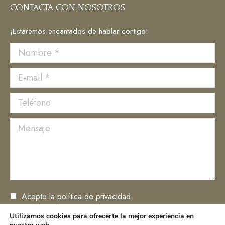
CONTACTA CON NOSOTROS
¡Estaremos encantados de hablar contigo!
Nombre *
E-mail *
Teléfono
Mensaje
Acepto la
política de privacidad
Utilizamos cookies para ofrecerte la mejor experiencia en
ENVIAR