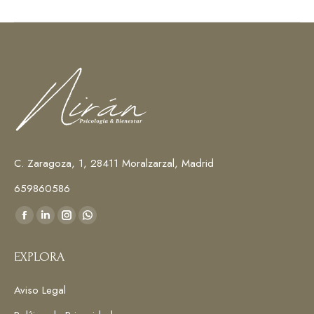
C. Zaragoza, 1, 28411 Moralzarzal, Madrid
659860586
Encuéntranos en:
Facebook
Linkedin
Instagram
Whatsapp
page
page
page
page
EXPLORA
opens
opens
opens
opens
in
in
in
in
Aviso Legal
new
new
new
new