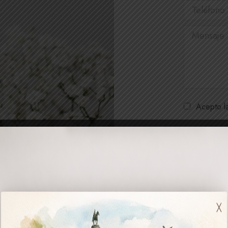
Teléfono
Mensaje *
Acepto 
Informaci
Datos
Respon
Carmen 
Finalid
gestión 
Legitim