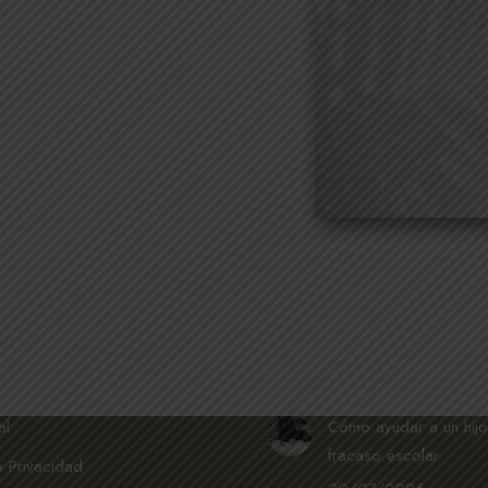
A
ÚLTIMOS POST
al
Cómo ayudar a un hijo
fracaso escolar
e Privacidad