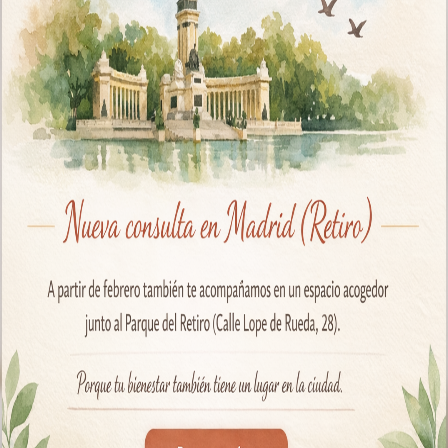
Destina
terceros
Derech
rectific
derecho
adiciona
Informa
informac
Protecc
Legal
y
ENVIAR