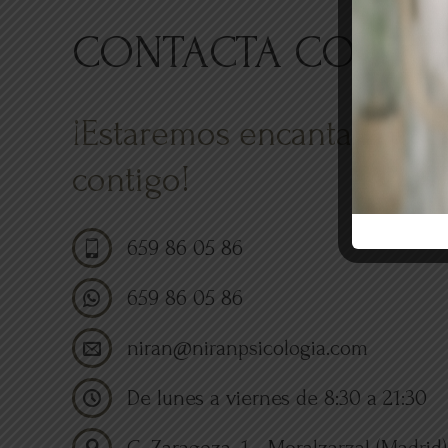
CONTACTA CON N
¡Estaremos encantados de
contigo!
659 86 05 86
659 86 05 86
niran@niranpsicologia.com
De lunes a viernes de 8:30 a 21:30