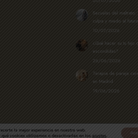
20/07/2026
Secuelas del maltrato:
culpa y miedo al futur
10/07/2026
¿Qué hacer su tu hijo
escondidas?
26/06/2026
Terapia de pareja cer
en Madrid
19/06/2026
recerte la mejor experiencia en nuestra web.
Ace
qué cookies utilizamos o desactivarlas en los
ajustes
.