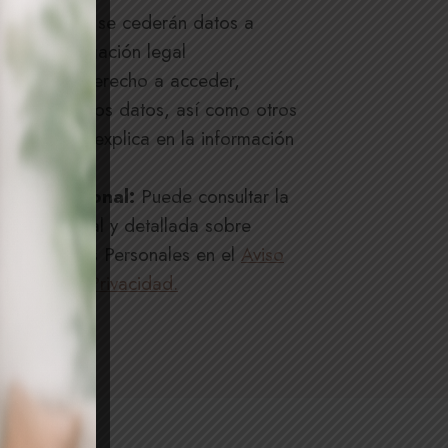
tarios:
No se cederán datos a
, salvo obligación legal
os:
Tiene derecho a acceder,
ar y suprimir los datos, así como otros
s, como se explica en la información
l
ción adicional:
Puede consultar la
ión adicional y detallada sobre
ión de Datos Personales en el
Aviso
Política de Privacidad.