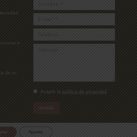
Nombre *
 ansiedad,
E-mail *
o
Teléfono
 consume a
Mensaje
ca de mí
Acepto la
política de privacidad
ENVIAR
ptar
Ajustes