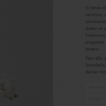
Si tienes 
servicios,
informaci
dudes en p
Estaremos 
preguntas y
terapia.
Para ello,
formulario,
demás form
Nombre *
E-mail *