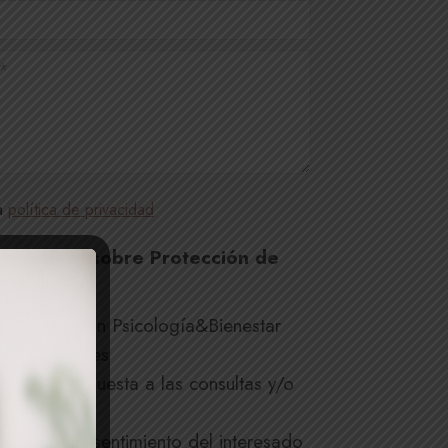
la
política de privacidad
ón básica sobre Protección de
sable:
Nirán Psicología&Bienestar
Prieto Frades
ad:
Dar respuesta a las consultas y/o
de citas.
ación:
Consentimiento del interesado