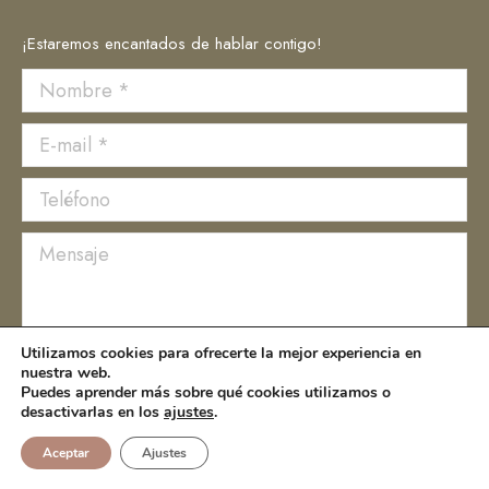
¡Estaremos encantados de hablar contigo!
Nombre *
E-mail *
Teléfono
Mensaje
Utilizamos cookies para ofrecerte la mejor experiencia en
nuestra web.
Puedes aprender más sobre qué cookies utilizamos o
Acepto la
política de privacidad
desactivarlas en los
ajustes
.
Aceptar
Ajustes
ENVIAR