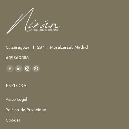
C. Zaragoza, 1, 28411 Moralzarzal, Madrid
659860586
Encuéntranos en:
Facebook
Linkedin
Instagram
Whatsapp
page
page
page
page
EXPLORA
opens
opens
opens
opens
in
in
in
in
Aviso Legal
new
new
new
new
window
window
window
window
Política de Privacidad
Cookies