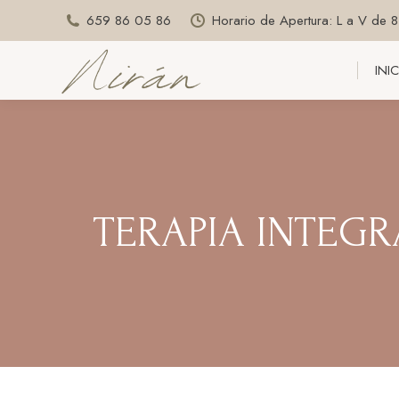
659 86 05 86
Horario de Apertura: L a V de 
INI
INI
TERAPIA INTEG