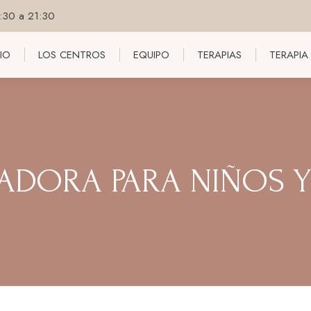
8:30 a 21:30
CIO
LOS CENTROS
EQUIPO
TERAPIAS
TERAPIA
CIO
LOS CENTROS
EQUIPO
TERAPIAS
TERAPIA
RADORA PARA NIÑOS 