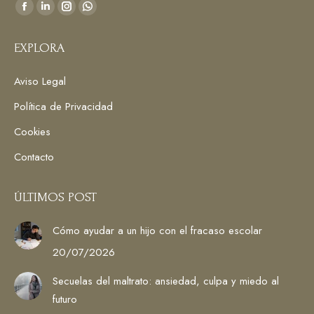
Encuéntranos en:
Facebook
Linkedin
Instagram
Whatsapp
page
page
page
page
EXPLORA
opens
opens
opens
opens
in
in
in
in
Aviso Legal
new
new
new
new
window
window
window
window
Política de Privacidad
Cookies
Contacto
ÚLTIMOS POST
Cómo ayudar a un hijo con el fracaso escolar
20/07/2026
Secuelas del maltrato: ansiedad, culpa y miedo al
futuro