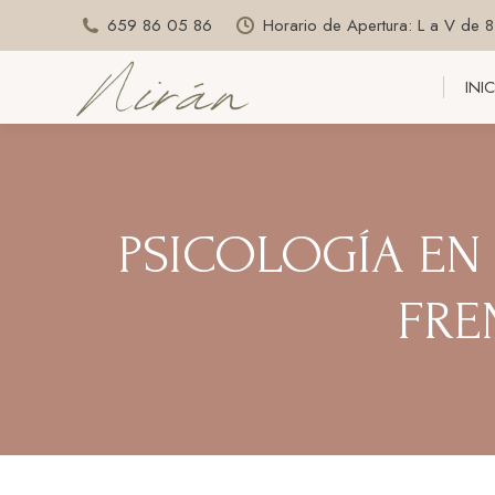
659 86 05 86
Horario de Apertura: L a V de 
INI
INI
PSICOLOGÍA EN 
FRE