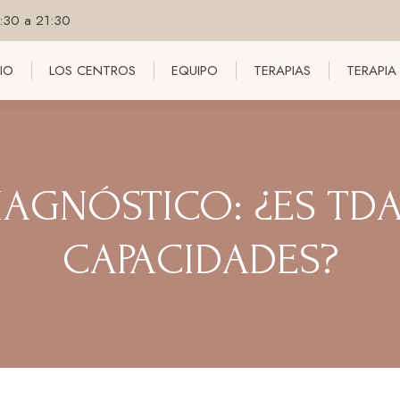
8:30 a 21:30
CIO
LOS CENTROS
EQUIPO
TERAPIAS
TERAPIA
CIO
LOS CENTROS
EQUIPO
TERAPIAS
TERAPIA
IAGNÓSTICO: ¿ES TD
CAPACIDADES?