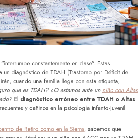
 “interrumpe constantemente en clase”. Estas
 a un diagnóstico de TDAH (Trastorno por Déficit de
rán, cuando una familia llega con esta etiqueta,
uro que es TDAH? ¿O estamos ante un
niño con Altas
lado?
El
diagnóstico erróneo entre TDAH o Altas
cuentes y dañinos en la psicología infanto-juvenil
centro de Retiro como en la Sierra,
sabemos que
cias graves. Medicar a un niño con AACC por un TDAH