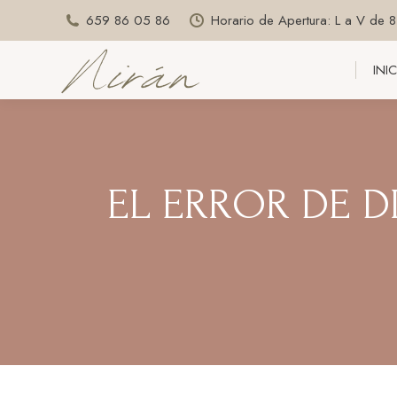
659 86 05 86
Horario de Apertura: L a V de 
INI
INI
EL ERROR DE D