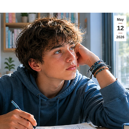
May
12
2026